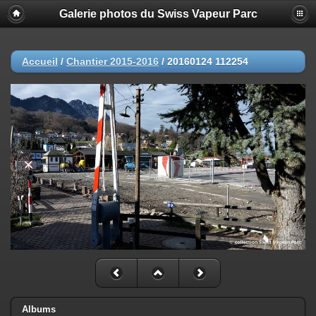
Galerie photos du Swiss Vapeur Parc
Accueil
/
Chantier 2015-2016
/
20160124 112254
Albums