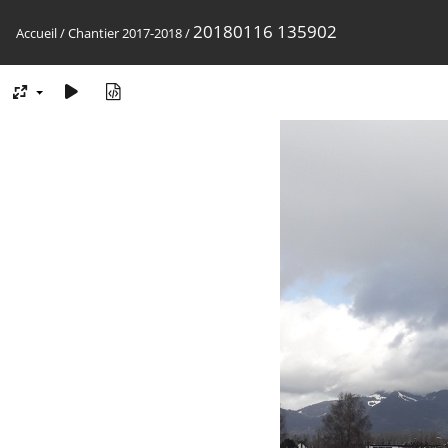
20180116 135902
Accueil
/
Chantier 2017-2018
/