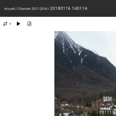
20180116 140114
Accueil
/
Chantier 2017-2018
/