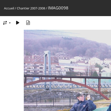
IMAG0098
Accueil
/
Chantier 2007-2008
/