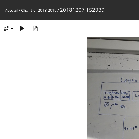
20181207 152039
Accueil
/
Chantier 2018-2019
/