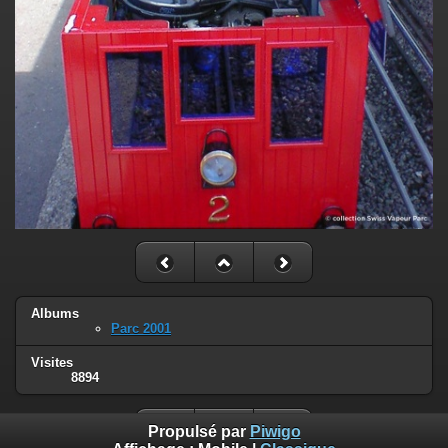
Albums
Parc 2001
Visites
8894
Propulsé par
Piwigo