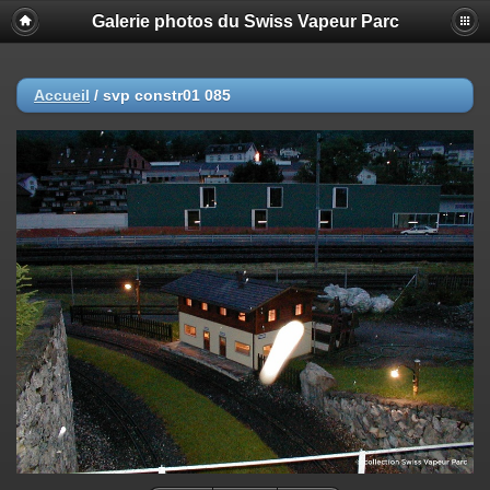
Galerie photos du Swiss Vapeur Parc
Accueil
/
svp constr01 085