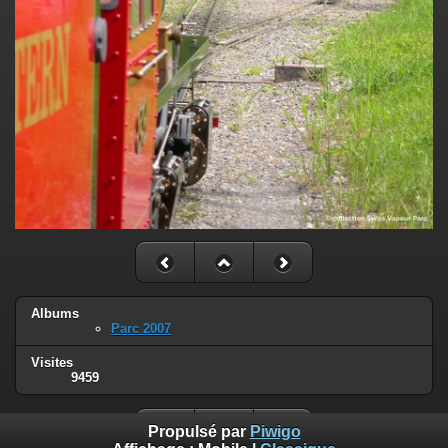
Albums
Parc 2007
Visites
9459
Propulsé par
Piwigo