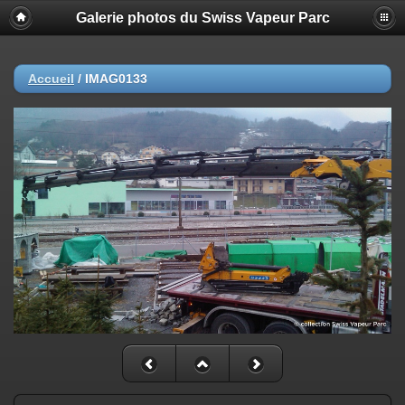
Galerie photos du Swiss Vapeur Parc
Accueil
/
IMAG0133