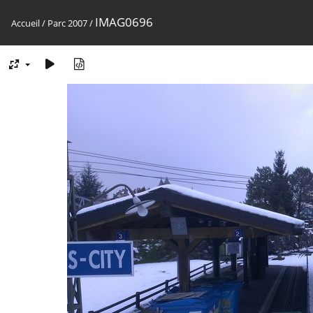
IMAG0696
Accueil
/
Parc 2007
/