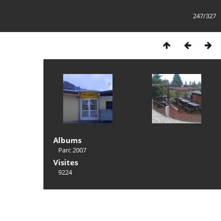
247/327
Albums
Parc 2007
Visites
9224