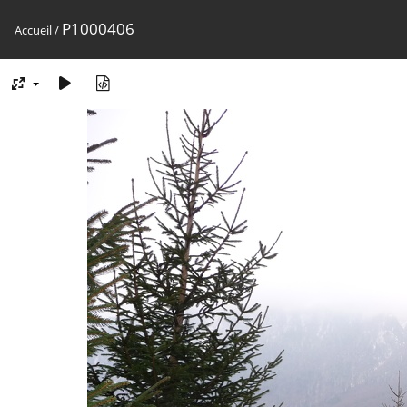
P1000406
Accueil
/