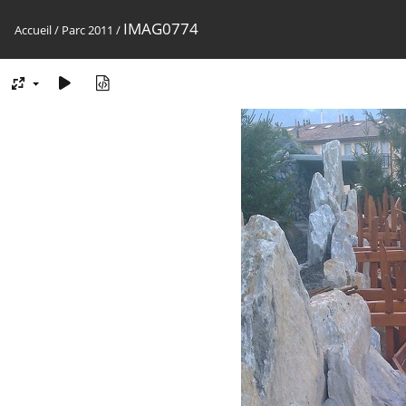
IMAG0774
Accueil
/
Parc 2011
/