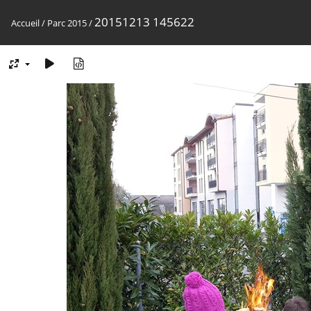
20151213 145622
Accueil
/
Parc 2015
/