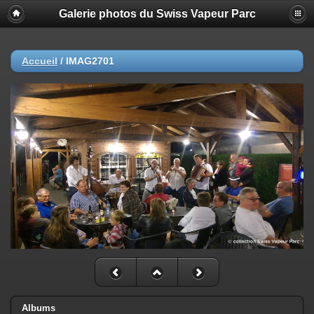
Galerie photos du Swiss Vapeur Parc
Accueil
/
IMAG2701
Albums