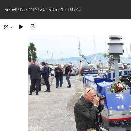
20190614 110743
Accueil
/
Parc 2019
/