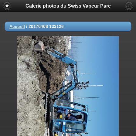
Galerie photos du Swiss Vapeur Parc
Accueil
/
20170408 133126