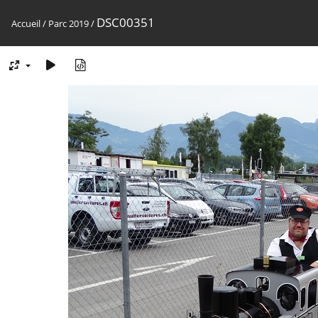
DSC00351
Accueil
/
Parc 2019
/