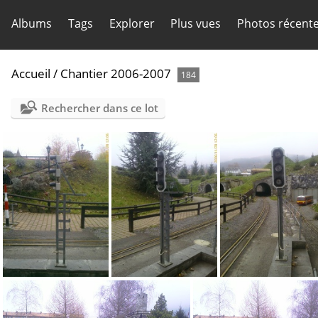
Albums
Tags
Explorer
Plus vues
Photos récent
Accueil
/
Chantier 2006-2007
184
Rechercher dans ce lot